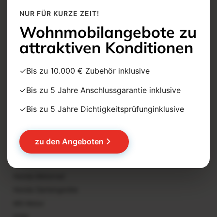
NUR FÜR KURZE ZEIT!
Wohnmobile Schmidt
Wohnmobilangebote zu
attraktiven Konditionen
Benimar
Etrusco
✓Bis zu 10.000 € Zubehör inklusive
Wohnmobilvermietung
✓Bis zu 5 Jahre Anschlussgarantie inklusive
Wohnmobile Verkauf
Wohnmobilstellplatz
✓Bis zu 5 Jahre Dichtigkeitsprüfunginklusive
Auto- & Motorrad
zu den Angeboten
Honda Auto
Honda Motorrad
Honda Gartengeräte
MG Motor
KGM