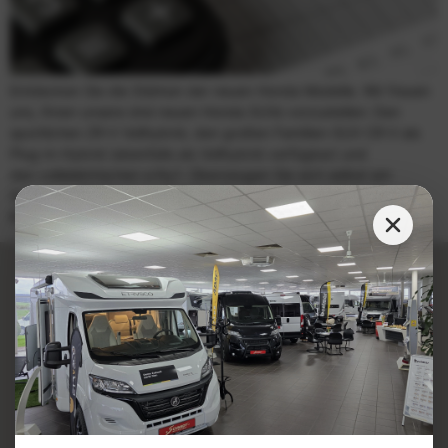
Entdecken Sie die Stärken der neuen Honda Modelle. Wir freuen
uns, Ihnen unsere drei neuen Honda SUVs vorzustellen: Den
sportlichen ZR-V Vollhybrid, den großen Familien-SUV CR-V als
Plug-in-Hybrid (ebenfalls als Vollhybrid verfügbar) und
den vollelektrischen e:Ny1. Überzeugen Sie sich selbst am
Samstag, 28. Oktober, 09:00 – 13 Uhr in unseren Filialen in
Rothenschirmbach und Halle! Wir freuen uns […]
Autohaus Schmidt
Ihr Partner für Wohnmobile, PKW`s und Motorräder in
Rothenschirmbach und Halle (Saale)