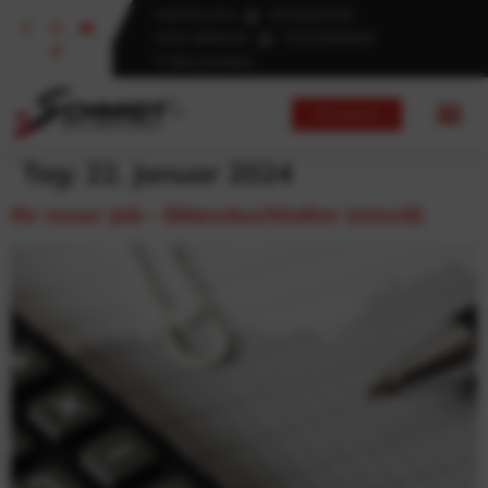
034776/ 6110
015126101579
0345/ 6830240
015252830600
E-Mail schreiben
Fahrzeugsuche
Tag:
22. Januar 2024
Ihr neuer Job – Bilanzbuchhalter (m/w/d)