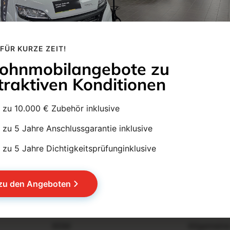
FÜR KURZE ZEIT!
ohnmobilangebote zu
traktiven Konditionen
 zu 10.000 € Zubehör inklusive
midt
Auto- & Motorrad
Untern
 zu 5 Jahre Anschlussgarantie inklusive
 zu 5 Jahre Dichtigkeitsprüfunginklusive
Honda Auto
Kontakt
Honda Motorrad
Über uns
zu den Angeboten
g
Honda Gartengeräte
Impressu
MG Motor
Datenschu
KGM
Allgemein