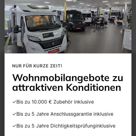
Schäden
Sonstiges
NUR FÜR KURZE ZEIT!
Autohaus Schmidt
Wohnmobilangebote zu
attraktiven Konditionen
Ihr Partner für Wohnmobile, PKW`s und Motorräder in
Rothenschirmbach und Halle (Saale)
✓Bis zu 10.000 € Zubehör inklusive
✓Bis zu 5 Jahre Anschlussgarantie inklusive
✓Bis zu 5 Jahre Dichtigkeitsprüfunginklusive
Wohnmobile Schmidt