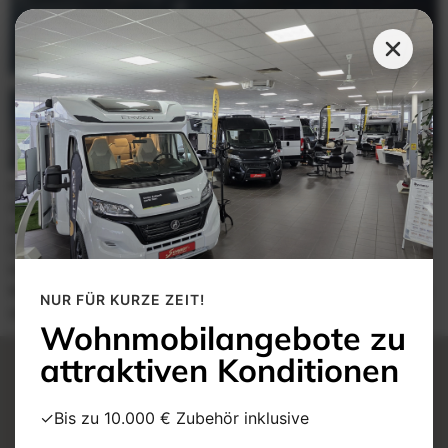
KGM Rexton – robuster SUV mit Luxuskomfort und echter
Allradkompetenz Der KGM Rexton steht für kraftvolle Technik,
großzügigen Komfort und echte Offroad-Fähigkeiten. Als großer
SUV verbindet er robuste Geländewagen-Qualitäten mit einer
hochwertigen Ausstattung und moderner Technik. Die Marke
KGM verfügt über mehr als 70 Jahre Erfahrung im Bau von SUVs
NUR FÜR KURZE ZEIT!
und Allradfahrzeugen. Der Rexton ist […]
Wohnmobilangebote zu
attraktiven Konditionen
Autohaus Schmidt
✓Bis zu 10.000 € Zubehör inklusive