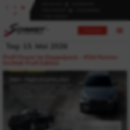
034776/ 6110
015126101579
0345/ 6830240
015252830600
E-Mail schreiben
Fahrzeugsuche
Tag:
13. Mai 2026
Profi Power im Doppelpack – KGM Rexton
DeWalt Profi Edition