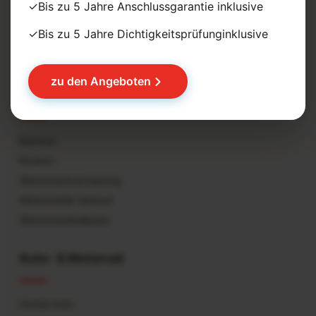
✓Bis zu 5 Jahre Anschlussgarantie inklusive
Ihr Partner für Wohnmobile, PKW`s und Motorräder in
Rothenschirmbach und Halle (Saale)
✓Bis zu 5 Jahre Dichtigkeitsprüfunginklusive
zu den Angeboten
Wohnmobile Schmidt
Benimar
Etrusco
Wohnmobilvermietung
Wohnmobile Verkauf
Wohnmobilstellplatz
Auto- & Motorrad
Honda Auto