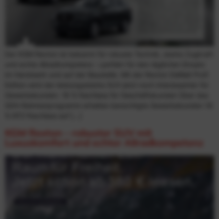
Der KGM Rexton ist bekannt für robuste Technik, starke Zugkraft
und echte Allradkompetenz – perfekt für den täglichen Einsatz
im Handwerk und auf der Baustelle. Mit der Rexton DeWalt Profi
Edition wird der leistungsstarke SUV jetzt noch interessanter für
Gewerbekunden. 18 % Nachlass für Geschäftskunden Über das
SDH-Rahmenprogramm erhalten berechtigte Gewerbekunden 18
% KFZ-Nachlass auf […]
KGM Rexton – robuster SUV mit
Luxuskomfort und echter Allradkompetenz